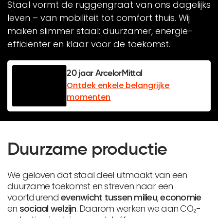
Staal vormt de ruggengraat van ons dagelijks
leven – van mobiliteit tot comfort thuis. Wij
maken slimmer staal: duurzamer, energie-
efficiënter en klaar voor de toekomst.
20 jaar ArcelorMittal
Ontdek enkele belangrijke
momenten
Duurzame productie
We geloven dat staal deel uitmaakt van een
duurzame toekomst en streven naar een
voortdurend
evenwicht tussen
milieu
,
economie
en
sociaal welzijn
. Daarom werken we aan CO₂-