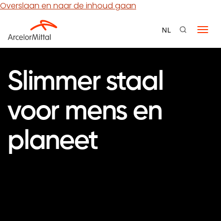
Overslaan en naar de inhoud gaan
NL
Navi
wiss
Slimmer staal
voor mens en
planeet