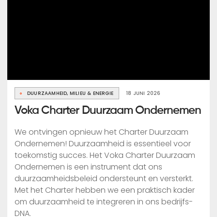
DUURZAAMHEID, MILIEU & ENERGIE
18 JUNI 2026
Voka Charter Duurzaam Ondernemen
We ontvingen opnieuw het Charter Duurzaam
Ondernemen! Duurzaamheid is essentieel voor
toekomstig succes. Het Voka Charter Duurzaam
Ondernemen is een instrument dat ons
duurzaamheidsbeleid ondersteunt en versterkt.
Met het Charter hebben we een praktisch kader
om duurzaamheid te integreren in ons bedrijfs-
DNA.