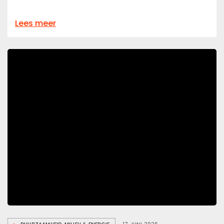
over
Lees meer
Voka
Charter
Duurzaam
Ondernemen