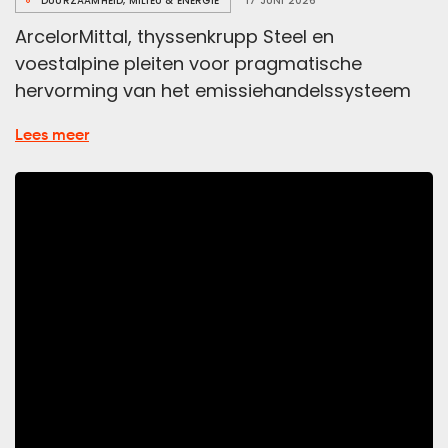
DUURZAAMHEID, MILIEU & ENERGIE
17 JUNI 2026
ArcelorMittal, thyssenkrupp Steel en
voestalpine pleiten voor pragmatische
hervorming van het emissiehandelssysteem
over
Lees meer
ArcelorMittal,
thyssenkrupp
Steel
en
voestalpine
pleiten
voor
hervorming
ETS