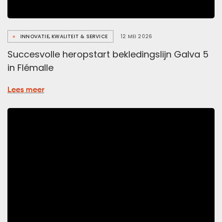
INNOVATIE, KWALITEIT & SERVICE
12 MEI 2026
Succesvolle heropstart bekledingslijn Galva 5
in Flémalle
over
Lees meer
Succesvolle
heropstart
bekledingslijn
Galva
5
in
Flémalle