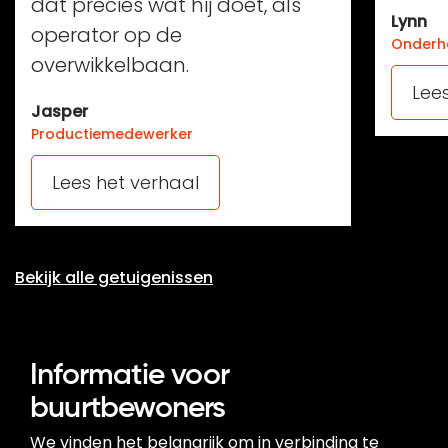
dat precies wat hij doet, als
Lynn
operator op de
Onderh
overwikkelbaan.
Lee
Jasper
Productiemedewerker
Lees het verhaal
Bekijk alle getuigenissen
Informatie voor
buurtbewoners
We vinden het belangrijk om in verbinding te