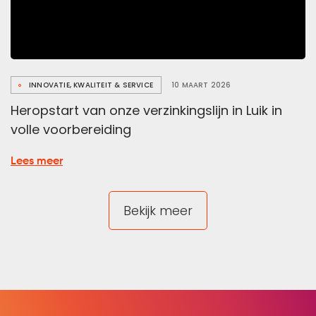
INNOVATIE, KWALITEIT & SERVICE
10 MAART 2026
Heropstart van onze verzinkingslijn in Luik in
volle voorbereiding
over
Lees meer
Heropstart
van
Bekijk meer
onze
verzinkingslijn
in
Luik
in
volle
voorbereiding