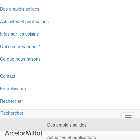
Passer
Des emplois solides
cette
section
Actualités et publications
et
aller
Infos sur les voisins
au
contenu
Qui sommes-nous ?
Ce que nous faisons
Contact
Fournisseurs
Rechercher
Rechercher
Chan
de
Des emplois solides
naviga
Actualités et publications