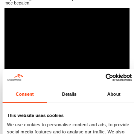
mee bepalen.
Consent
Details
About
LinkedIn
Frederik Van De Velde
This website uses cookies
Chief Executive Officer van ArcelorMittal Belgium en voorzitter
We use cookies to personalise content and ads, to provide
van het managementcomité.
social media features and to analyse our traffic. We also