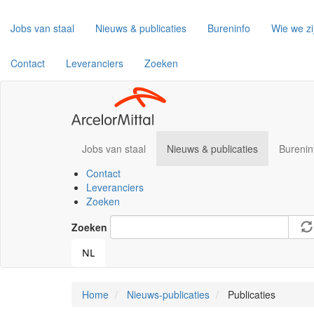
Overslaan
Jobs van staal
Nieuws & publicaties
Bureninfo
Wie we zi
en
naar
de
Contact
Leveranciers
Zoeken
inhoud
gaan
Jobs van staal
Nieuws & publicaties
Burenin
Contact
Leveranciers
Zoeken
Zoeken
NL
Home
Nieuws-publicaties
Publicaties