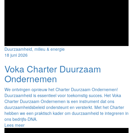
Duurzaamheid, milieu & energie
18 juni 2026
Voka Charter Duurzaam
Ondernemen
We ontvingen opnieuw het Charter Duurzaam Ondernemen!
Duurzaamheid is essentieel voor toekomstig succes. Het Voka
Charter Duurzaam Ondernemen is een instrument dat ons
duurzaamheidsbeleid ondersteunt en versterkt. Met het Charter
hebben we een praktisch kader om duurzaamheid te integreren in
ons bedrijfs-DNA.
over
Lees meer
Voka