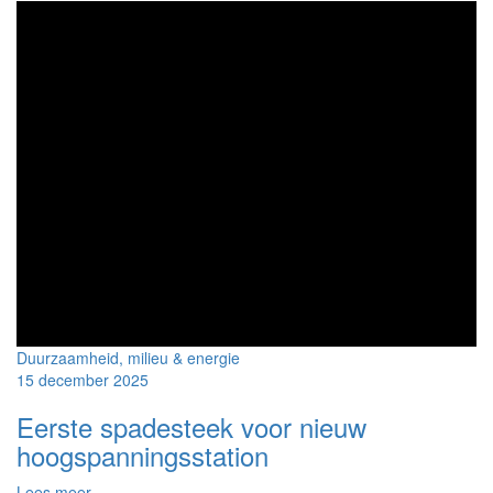
Dag
van
de
Vrijwilliger
Duurzaamheid, milieu & energie
15 december 2025
Eerste spadesteek voor nieuw
hoogspanningsstation
over
Lees meer