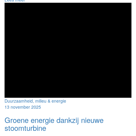
nieuw
hoogspanningsstation
eerste
spadesteek
Duurzaamheid, milieu & energie
13 november 2025
Groene energie dankzij nieuwe
stoomturbine