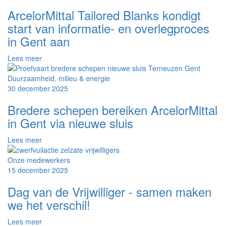
ArcelorMittal Tailored Blanks kondigt
start van informatie- en overlegproces
in Gent aan
over
Lees meer
Tailored
Blanks
Duurzaamheid, milieu & energie
Gent
30 december 2025
start
Bredere schepen bereiken ArcelorMittal
informatie-
en
in Gent via nieuwe sluis
overlegproces
over
Lees meer
Proefvaart
bredere
Onze medewerkers
schepen
15 december 2025
nieuwe
Dag van de Vrijwilliger - samen maken
sluis
we het verschil!
over
Lees meer