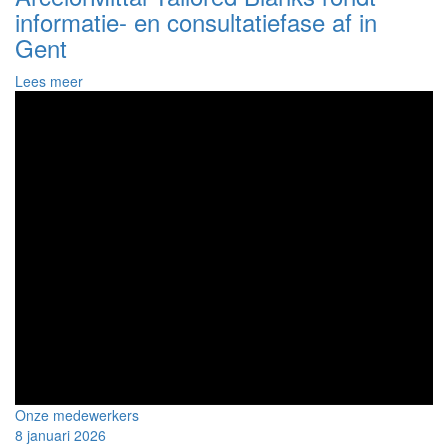
informatie- en consultatiefase af in
Gent
over
Lees meer
ArcelorMittal
Tailored
Blanks
afronding
informatie-
en
consultatiefase
Onze medewerkers
8 januari 2026