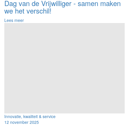
Dag van de Vrijwilliger - samen maken
we het verschil!
over
Lees meer
Dag
van
de
Vrijwilliger
Innovatie, kwaliteit & service
12 november 2025